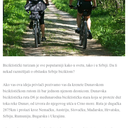
Biciklistički turizam je sve popularniji kako u svetu, tako i u Srbiji. Da li
nekad razmišljali o obilasku Srbije biciklom?
Ako vas ova ideja privlači pozivamo vas da krenete Dunavskom
biciklističkom rutom ili bar jednom njenom deonicom. Dunavska
biciklistička ruta D6 je međunarodna biciklistička staza koja se proteže duž
toka reke Dunav, od izvora do njegovog ušća u Crno more. Ruta je dugačka
2875km i prolazi kroz Nemačku, Austriju, Slovačku, Mađarsku, Hrvatsku,
Srbiju, Rumuniju, Bugarsku i Ukrajinu.