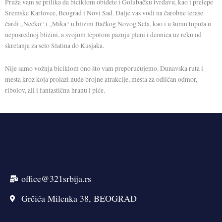
Pruža vam se prilika da biciklom obiđete i Golubačku tvrđavu, kao i prelepe
Sremske Karlovce, Beograd i Novi Sad. Dalje vas vodi na čarobne terase
čardi „Nećko“ i „Mika“ u blizini Bačkog Novog Sela, kao i u šumu topola u
neposrednoj blizini, a svojom lepotom pažnju pleni i deonica uz reku od
skretanja za selo Slatina do Kusjaka.
Nije samo vožnja biciklom ono što vam preporučujemo. Dunavska ruta i
mesta kroz koja prolazi nude brojne atrakcije, mesta za odličan odmor,
ribolov, ali i fantastičnu hranu i piće.
office@321srbija.rs
Grčića Milenka 38, BEOGRAD