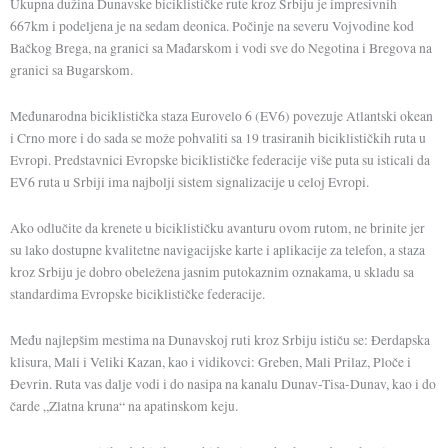
Ukupna dužina Dunavske biciklističke rute kroz Srbiju je impresivnih
667km i podeljena je na sedam deonica. Počinje na severu Vojvodine kod
Bačkog Brega, na granici sa Mađarskom i vodi sve do Negotina i Bregova na
granici sa Bugarskom.
Međunarodna biciklistička staza Eurovelo 6 (EV6) povezuje Atlantski okean
i Crno more i do sada se može pohvaliti sa 19 trasiranih biciklističkih ruta u
Evropi. Predstavnici Evropske biciklističke federacije više puta su isticali da
EV6 ruta u Srbiji ima najbolji sistem signalizacije u celoj Evropi.
Ako odlučite da krenete u biciklističku avanturu ovom rutom, ne brinite jer
su lako dostupne kvalitetne navigacijske karte i aplikacije za telefon, a staza
kroz Srbiju je dobro obeležena jasnim putokaznim oznakama, u skladu sa
standardima Evropske biciklističke federacije.
Među najlepšim mestima na Dunavskoj ruti kroz Srbiju ističu se: Đerdapska
klisura, Mali i Veliki Kazan, kao i vidikovci: Greben, Mali Prilaz, Ploče i
Đevrin. Ruta vas dalje vodi i do nasipa na kanalu Dunav-Tisa-Dunav, kao i do
čarde „Zlatna kruna“ na apatinskom keju.