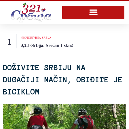
Пређи
на
садржај
1
NEOTKRIVENA SRBIJA
3,2,1-Srbija: Srećan Uskrs!
DOŽIVITE SRBIJU NA
DUGAČIJI NAČIN, OBIĐITE JE
BICIKLOM